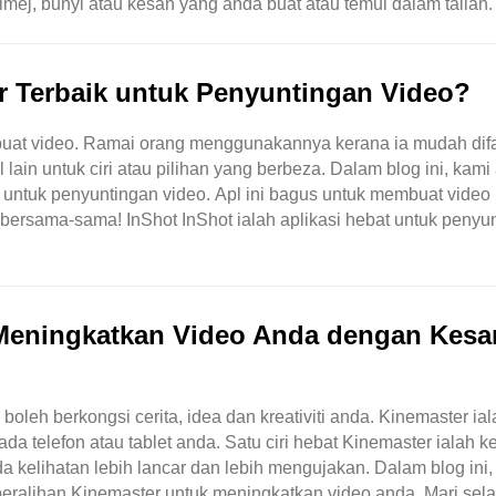
mej, bunyi atau kesan yang anda buat atau temui dalam talian.
menggunakan aset tersuai ..
er Terbaik untuk Penyuntingan Video?
mbuat video. Ramai orang menggunakannya kerana ia mudah dif
ain untuk ciri atau pilihan yang berbeza. Dalam blog ini, kami
ik untuk penyuntingan video. Apl ini bagus untuk membuat video
a bersama-sama! InShot InShot ialah aplikasi hebat untuk penyu
h menambah ..
Meningkatkan Video Anda dengan Kesa
eh berkongsi cerita, idea dan kreativiti anda. Kinemaster ial
 telefon atau tablet anda. Satu ciri hebat Kinemaster ialah k
a kelihatan lebih lancar dan lebih mengujakan. Dalam blog ini,
ralihan Kinemaster untuk meningkatkan video anda. Mari sela