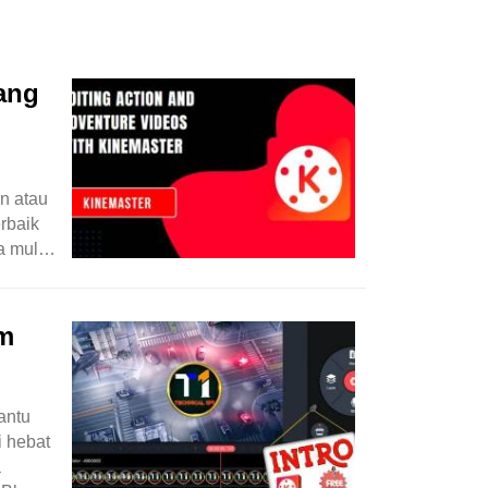
ang
n atau
rbaik
a mula
am
antu
i hebat
a