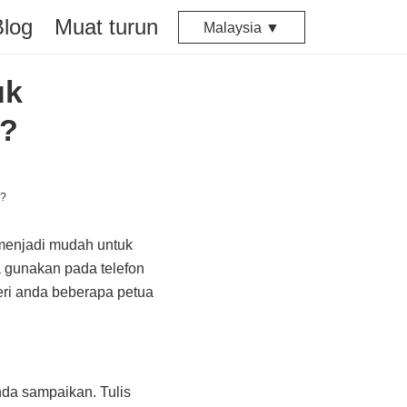
Blog
Muat turun
Malaysia ▼
uk
k?
menjadi mudah untuk
 gunakan pada telefon
eri anda beberapa petua
nda sampaikan. Tulis