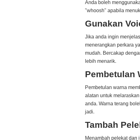
Anda boleh menggunakan
"whoosh" apabila menuka
Gunakan Voi
Jika anda ingin menjela
menerangkan perkara y
mudah. Bercakap dengan 
lebih menarik.
Pembetulan 
Pembetulan warna memba
alatan untuk melaraskan
anda. Warna terang bole
jadi.
Tambah Pelek
Menambah pelekat dan i