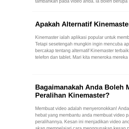
tambahkan pada video anda. Ia boleh berupa i
ini akan mengajar anda cara mengimport dan 
Apakah Alternatif Kinemast
Kinemaster ialah aplikasi popular untuk me
Tetapi sesetengah mungkin ingin mencuba apl l
bercakap tentang alternatif Kinemaster terba
telefon dan tablet. Mari kita meneroka merek
video. Ia sangat mesra pengguna. Anda bole
Bagaimanakah Anda Boleh 
Peralihan Kinemaster?
Membuat video adalah menyeronokkan! Anda bol
hebat yang membantu anda membuat video pada
peralihannya. Kesan ini menjadikan video and
akan mempelajari cara menggunakan kesan pe