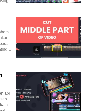
 Blog
ahami.
 akan
 pada
ntingan
n
ah apl
esan
 kami
mi!