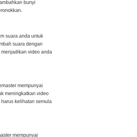
tambahkan bunyi
eronokkan.
am suara anda untuk
ambah suara dengan
h menjadikan video anda
nemaster mempunyai
tuk meningkatkan video
 harus kelihatan semula
master mempunyai