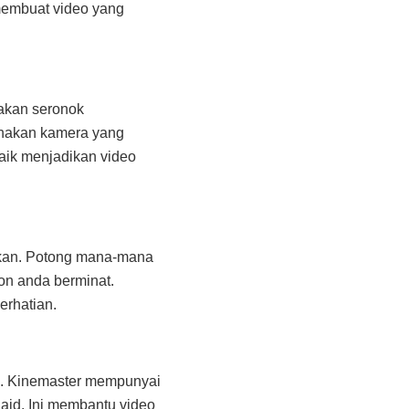
membuat video yang
g akan seronok
unakan kamera yang
baik menjadikan video
nkan. Potong mana-mana
on anda berminat.
erhatian.
in. Kinemaster mempunyai
laid. Ini membantu video