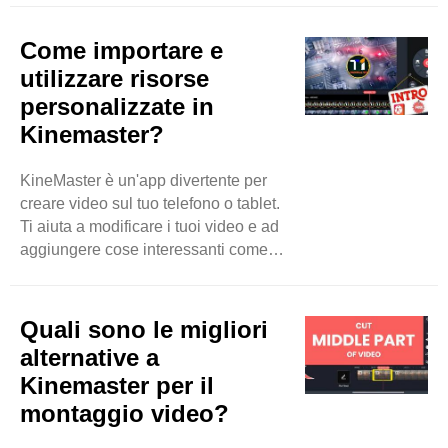
tablet. Ha molti strumenti per aiutarti.
Questo blog ti darà alcuni dei migliori
Come importare e
consigli per creare coinvolgenti video
utilizzare risorse
di YouTube usando Kinemaster.
personalizzate in
Pianifica il tuo video Prima di iniziare
Kinemaster?
a modificare, pianifica di cosa parlerà
il tuo video. Pensa alla storia che vuoi
raccontare. Annota le tue idee. ..
KineMaster è un'app divertente per
creare video sul tuo telefono o tablet.
Ti aiuta a modificare i tuoi video e ad
aggiungere cose interessanti come
musica, adesivi e testo. Una delle
grandi caratteristiche di KineMaster è
che puoi usare risorse personalizzate.
Quali sono le migliori
Le risorse personalizzate sono cose
alternative a
speciali che puoi aggiungere ai tuoi
Kinemaster per il
video. Possono essere immagini,
montaggio video?
suoni o effetti che crei o trovi online.
Questo blog ti insegnerà come