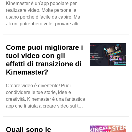
importare e usare risorse
Kinemaster è un'app popolare per
personalizzate in ..
realizzare video. Molte persone la
usano perché è facile da capire. Ma
alcuni potrebbero voler provare altre
app per diverse funzionalità o opzioni.
In questo blog parleremo delle
migliori alternative a Kinemaster per il
Come puoi migliorare i
video editing. Queste app sono
tuoi video con gli
fantastiche per realizzare video su
effetti di transizione di
telefoni e tablet. Esploriamole
Kinemaster?
insieme! InShot InShot è un'ottima
app per il video editing. È molto
intuitiva. Puoi aggiungere musica, ..
Creare video è divertente! Puoi
condividere le tue storie, idee e
creatività. Kinemaster è una fantastica
app che ti aiuta a creare video sul tuo
telefono o tablet. Una delle grandi
caratteristiche di Kinemaster sono i
suoi effetti di transizione. Questi effetti
Quali sono le