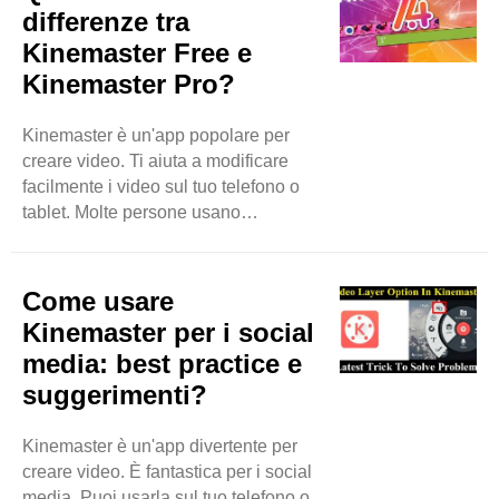
rendono i tuoi video più fluidi e più
differenze tra
emozionanti. In questo blog,
Kinemaster Free e
impareremo come usare gli effetti di
Kinemaster Pro?
transizione di Kinemaster per
migliorare i tuoi video. Immergiamoci!
Cosa sono gli effetti di transizione?
Kinemaster è un'app popolare per
Prima ..
creare video. Ti aiuta a modificare
facilmente i video sul tuo telefono o
tablet. Molte persone usano
Kinemaster per divertimento, progetti
scolastici o anche per le loro attività.
Kinemaster ha due versioni:
Come usare
Kinemaster Free e Kinemaster Pro. In
Kinemaster per i social
questo blog parleremo delle
media: best practice e
differenze tra queste due versioni.
suggerimenti?
Costo La prima grande differenza è il
costo. Kinemaster Free è gratuito.
Puoi scaricarlo senza pagare nulla.
Kinemaster è un'app divertente per
Questo è ottimo ..
creare video. È fantastica per i social
media. Puoi usarla sul tuo telefono o